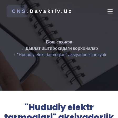
CNS
.Davaktiv.Uz
Бош саҳифа
Давлат иштирокидаги корхоналар
"Hududiy elektr tarmoqlari" aksiyadorlik jamiyati
"Hududiy elektr
tarmoqlari" aksiyadorlik