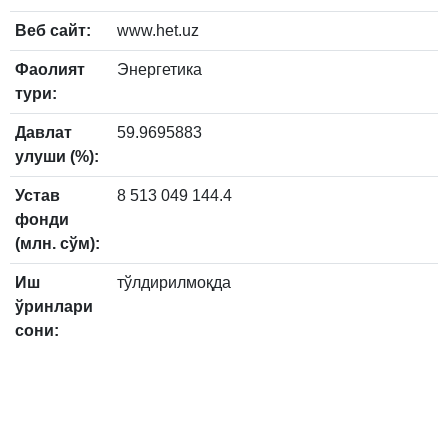
Веб сайт:
www.het.uz
Фаолият
Энергетика
тури:
Давлат
59.9695883
улуши (%):
Устав
8 513 049 144.4
фонди
(млн. сўм):
Иш
тўлдирилмоқда
ўринлари
сони: