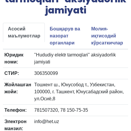
jamiyati
Асосий
Бошқарув ва
Молия-
маълумотлар
назорат
иқтисодий
органлари
кўрсаткичлар
Юридик
"Hududiy elektr tarmoqlari" aksiyadorlik
номи:
jamiyati
СТИР:
306350099
Жойлашган
Тошкент ш., Юнусобод т., Узбекистан,
жойи:
100000, г. Ташкент, Юнусабадский район,
ул.Осиё,8
Телефон:
781507320, 78 150-75-35
Электрон
info@het.uz
манзил: