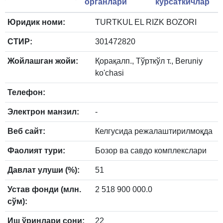
органлари
кўрсаткичлар
Юридик номи:
TURTKUL EL RIZK BOZORI
СТИР:
301472820
Жойлашган жойи:
Қорақалп., Тўрткўл т., Beruniy
ko'chasi
Телефон:
Электрон манзил:
-
Веб сайт:
Келгусида режалаштирилмоқда
Фаолият тури:
Бозор ва савдо комплекслари
Давлат улуши (%):
51
Устав фонди (млн.
2 518 900 000.0
сўм):
Иш ўринлари сони:
22