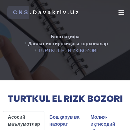
CNS
.Davaktiv.Uz
Бош саҳифа
Давлат иштирокидаги корхоналар
TURTKUL EL RIZK BOZORI
TURTKUL EL RIZK BOZORI
Асосий
Бошқарув ва
Молия-
маълумотлар
назорат
иқтисодий