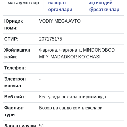
маълумотлар
назорат
иқтисодий
органлари
кўрсаткичлар
Юридик
VODIY MEGA AVTO
номи:
СТИР:
207175175
Жойлашган
Фарғона, Фарғона т., MINDONOBOD
жойи:
MFY, MADADKOR KO`CHASI
Телефон:
Электрон
-
манзил:
Веб сайт:
Келгусида режалаштирилмоқда
Фаолият
Бозор ва савдо комплекслари
тури:
Давлат улуши
51