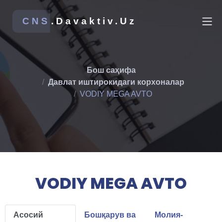
CNS
.Davaktiv.Uz
Бош саҳифа
Давлат иштирокидаги корхоналар
VODIY MEGA AVTO
VODIY MEGA AVTO
Асосий
Бошқарув ва
Молия-