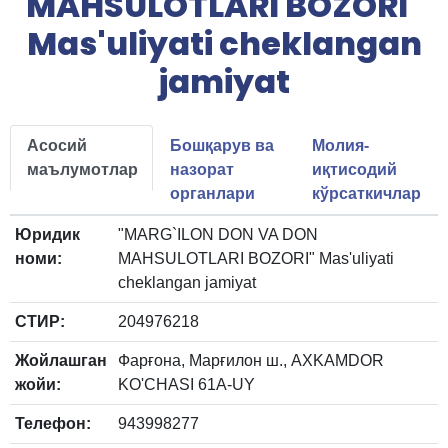
MAHSULOTLARI BOZORI"
Mas'uliyati cheklangan
jamiyat
Асосий
Бошқарув ва
Молия-
маълумотлар
назорат
иқтисодий
органлари
кўрсаткичлар
Юридик
"MARG`ILON DON VA DON
номи:
MAHSULOTLARI BOZORI" Mas'uliyati
cheklangan jamiyat
СТИР:
204976218
Жойлашган
Фарғона, Марғилон ш., AXKAMDOR
жойи:
KO'CHASI 61A-UY
Телефон:
943998277