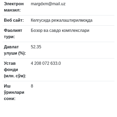
Электрон
margdxm@mail.uz
манзил:
Веб сайт:
Келгусида режалаштирилмоқда
Фаолият
Бозор ва савдо комплекслари
тури:
Давлат
52.35
улуши (%):
Устав
4 208 072 633.0
фонди
(млн. сўм):
Иш
8
ўринлари
сони: