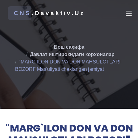
CNS
.Davaktiv.Uz
Бош саҳифа
Давлат иштирокидаги корхоналар
"MARG`ILON DON VA DON MAHSULOTLARI
BOZORI" Mas'uliyati cheklangan jamiyat
"MARG`ILON DON VA DON