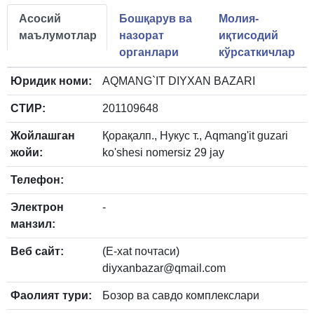
Асосий
Бошқарув ва
Молия-
маълумотлар
назорат
иқтисодий
органлари
кўрсаткичлар
Юридик номи:
AQMANG`IT DIYXAN BAZARI
СТИР:
201109648
Жойлашган
Қорақалп., Нукус т., Aqmang'it guzari
жойи:
ko'shesi nomersiz 29 jay
Телефон:
Электрон
-
манзил:
Веб сайт:
(E-xat почтаси)
diyxanbazar@qmail.com
Фаолият тури:
Бозор ва савдо комплекслари