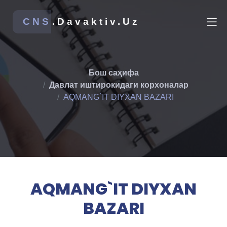
CNS
.Davaktiv.Uz
Бош саҳифа
Давлат иштирокидаги корхоналар
AQMANG`IT DIYXAN BAZARI
AQMANG`IT DIYXAN
BAZARI