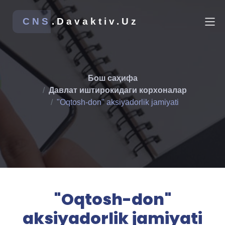
CNS
.Davaktiv.Uz
Бош саҳифа
Давлат иштирокидаги корхоналар
"Oqtosh-don" aksiyadorlik jamiyati
"Oqtosh-don"
aksiyadorlik jamiyati