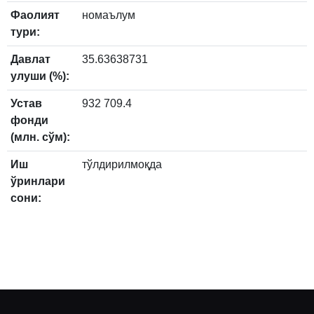
Фаолият
номаълум
тури:
Давлат
35.63638731
улуши (%):
Устав
932 709.4
фонди
(млн. сўм):
Иш
тўлдирилмоқда
ўринлари
сони: