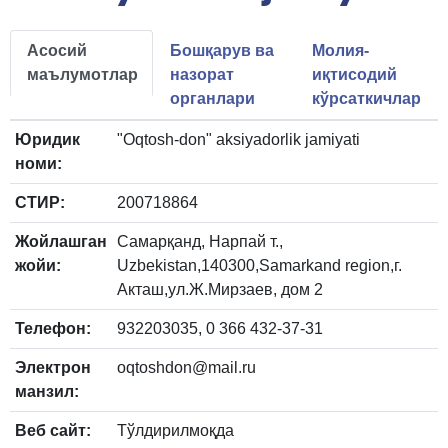
Асосий
Бошқарув ва
Молия-
маълумотлар
назорат
иқтисодий
органлари
кўрсаткичлар
Юридик
"Oqtosh-don" aksiyadorlik jamiyati
номи:
СТИР:
200718864
Жойлашган
Самарқанд, Нарпай т.,
жойи:
Uzbekistan,140300,Samarkand region,г.
Акташ,ул.Ж.Мирзаев, дом 2
Телефон:
932203035, 0 366 432-37-31
Электрон
oqtoshdon@mail.ru
манзил:
Веб сайт:
Тўлдирилмоқда