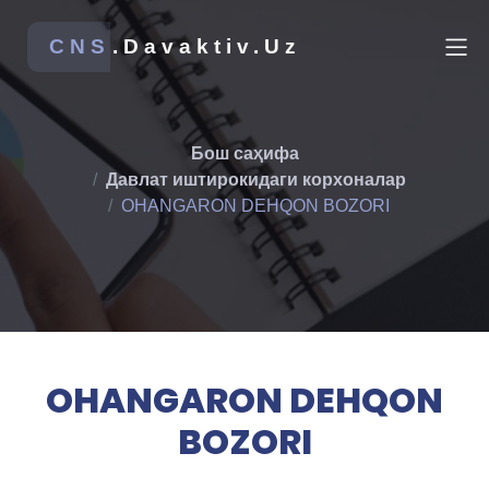
CNS
.Davaktiv.Uz
Бош саҳифа
Давлат иштирокидаги корхоналар
OHANGARON DEHQON BOZORI
OHANGARON DEHQON
BOZORI