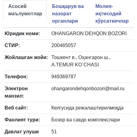
Асосий
Бошқарув ва
Молия-
маълумотлар
назорат
иқтисодий
органлари
кўрсаткичлар
Юридик номи:
OHANGARON DEHQON BOZORI
СТИР:
200465057
Жойлашган жойи:
Тошкент в., Оҳангарон ш.,
A.TEMUR KO`CHASI
Телефон:
949369787
Электрон
ohangarondehqonbozori@mail.ru
манзил:
Веб сайт:
Келгусида режалаштирилмоқда
Фаолият тури:
Бозор ва савдо комплекслари
Давлат улуши
51