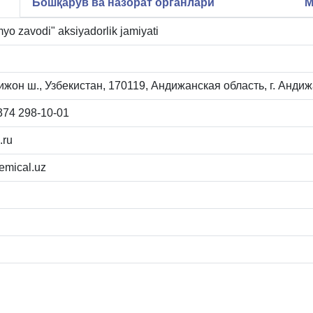
Бошқарув ва назорат органлари
М
yo zavodi" aksiyadorlik jamiyati
жон ш., Узбекистан, 170119, Андижанская область, г. Андиж
374 298-10-01
.ru
emical.uz