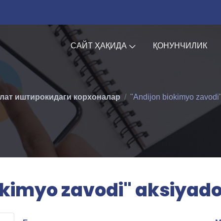
САЙТ ҲАҚИДА
ҚОНУНЧИЛИК
лат иштирокидаги корхоналар
"Andijon biokimyo zavodi"
okimyo zavodi" aksiyador