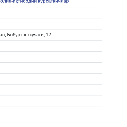
олия-иқтисодий кўрсаткичлар
ан, Бобур шохкучаси, 12