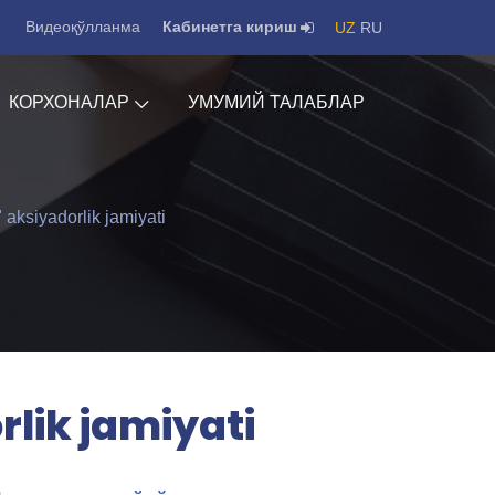
Видеоқўлланма
Кабинетга кириш
UZ
RU
КОРХОНАЛАР
УМУМИЙ ТАЛАБЛАР
 aksiyadorlik jamiyati
lik jamiyati