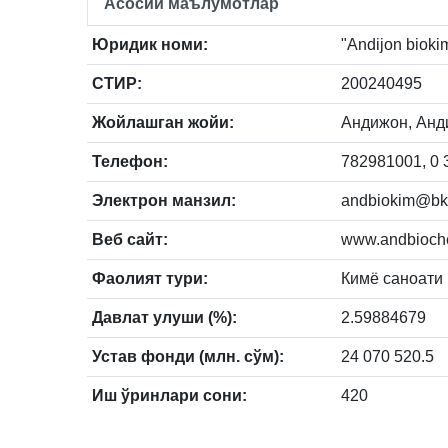
Асосий маълумотлар
Юридик номи:
"Andijon biokim
СТИР:
200240495
Жойлашган жойи:
Андижон, Анди
Телефон:
782981001, 0 
Электрон манзил:
andbiokim@bk
Веб сайт:
www.andbioch
Фаолият тури:
Кимё саноати
Давлат улуши (%):
2.59884679
Устав фонди (млн. сўм):
24 070 520.5
Иш ўринлари сони:
420