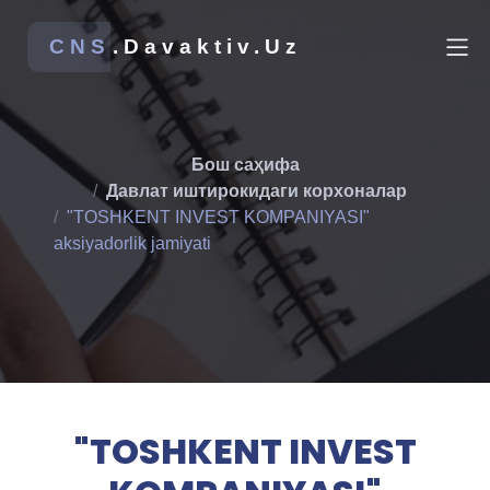
CNS
.Davaktiv.Uz
Бош саҳифа
Давлат иштирокидаги корхоналар
"TOSHKENT INVEST KOMPANIYASI"
aksiyadorlik jamiyati
"TOSHKENT INVEST