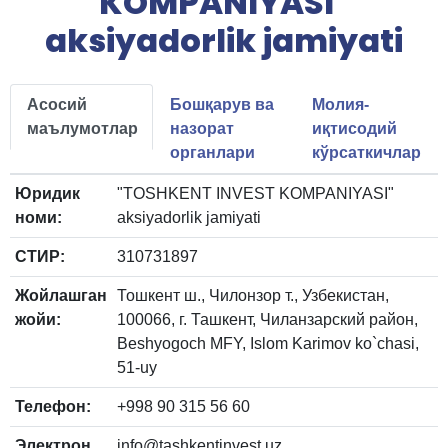
KOMPANIYASI"
aksiyadorlik jamiyati
Асосий
Бошқарув ва
Молия-
маълумотлар
назорат
иқтисодий
органлари
кўрсаткичлар
Юридик
"TOSHKENT INVEST KOMPANIYASI"
номи:
aksiyadorlik jamiyati
СТИР:
310731897
Жойлашган
Тошкент ш., Чилонзор т., Узбекистан,
жойи:
100066, г. Ташкент, Чиланзарский район,
Beshyogoch MFY, Islom Karimov ko`chasi,
51-uy
Телефон:
+998 90 315 56 60
Электрон
info@tashkentinvest.uz