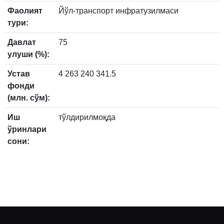
Фаолият
Йўл-транспорт инфратузилмаси
тури:
Давлат
75
улуши (%):
Устав
4 263 240 341.5
фонди
(млн. сўм):
Иш
тўлдирилмоқда
ўринлари
сони: