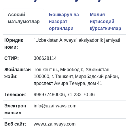
Асосий
Бошқарув ва
Молия-
маълумотлар
назорат
иқтисодий
органлари
кўрсаткичлар
Юридик
"Uzbekistan Airways" aksiyadorlik jamiyati
номи:
СТИР:
306628114
Жойлашган
Тошкент ш., Миробод т., Узбекистан,
жойи:
100060, г. Ташкент, Мирабадский район,
проспект Амира Темура, дом 41
Телефон:
998977480006, 71-233-70-36
Электрон
info@uzairways.com
манзил:
Веб сайт:
www.uzairways.com