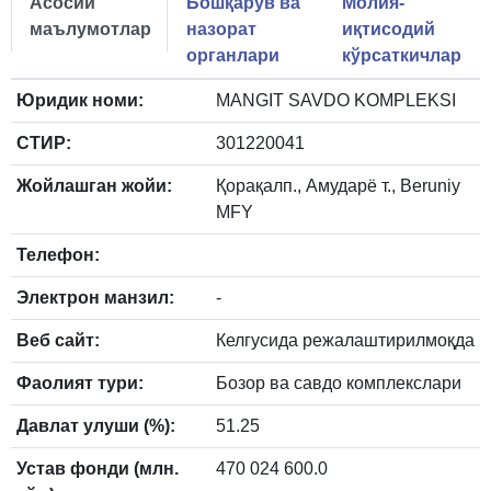
Асосий
Бошқарув ва
Молия-
маълумотлар
назорат
иқтисодий
органлари
кўрсаткичлар
Юридик номи:
MANGIT SAVDO KOMPLEKSI
СТИР:
301220041
Жойлашган жойи:
Қорақалп., Амударё т., Beruniy
MFY
Телефон:
Электрон манзил:
-
Веб сайт:
Келгусида режалаштирилмоқда
Фаолият тури:
Бозор ва савдо комплекслари
Давлат улуши (%):
51.25
Устав фонди (млн.
470 024 600.0