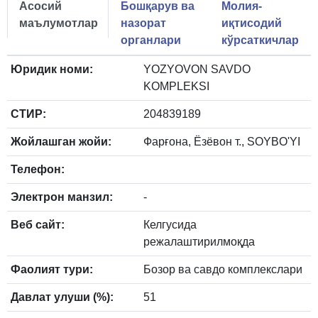
Асосий
Бошқарув ва
Молия-
маълумотлар
назорат
иқтисодий
органлари
кўрсаткичлар
Юридик номи:
YOZYOVON SAVDO
KOMPLEKSI
СТИР:
204839189
Жойлашган жойи:
Фарғона, Ёзёвон т., SOYBO'YI
Телефон:
Электрон манзил:
-
Веб сайт:
Келгусида
режалаштирилмоқда
Фаолият тури:
Бозор ва савдо комплекслари
Давлат улуши (%):
51