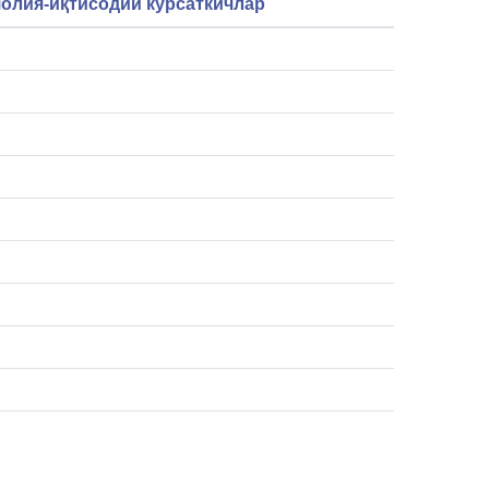
олия-иқтисодий кўрсаткичлар