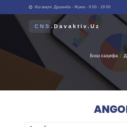
Иш вақти: Душанба - Жума - 9:00 - 18:00
CNS
.Davaktiv.Uz
Бош саҳифа
Д
ANGOR