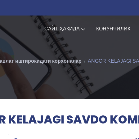
САЙТ ҲАҚИДА
ҚОНУНЧИЛИК
авлат иштирокидаги корхоналар
ANGOR KELAJAGI S
 KELAJAGI SAVDO KOM