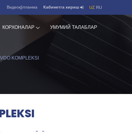
Видеоқўлланма
Кабинетга кириш
UZ
RU
КОРХОНАЛАР
УМУМИЙ ТАЛАБЛАР
AVDO KOMPLEKSI
PLEKSI