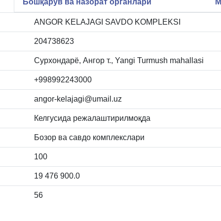
Бошқарув ва назорат органлари
М
ANGOR KELAJAGI SAVDO KOMPLEKSI
204738623
Сурхондарё, Ангор т., Yangi Turmush mahallasi
+998992243000
angor-kelajagi@umail.uz
Келгусида режалаштирилмоқда
Бозор ва савдо комплекслари
100
19 476 900.0
56