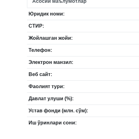
Асосий маълумотлар
Юридик номи:
СТИР:
Жойлашган жойи:
Телефон:
Электрон манзил:
Веб сайт:
Фаолият тури:
Давлат улуши (%):
Устав фонди (млн. сўм):
Иш ўринлари сони: