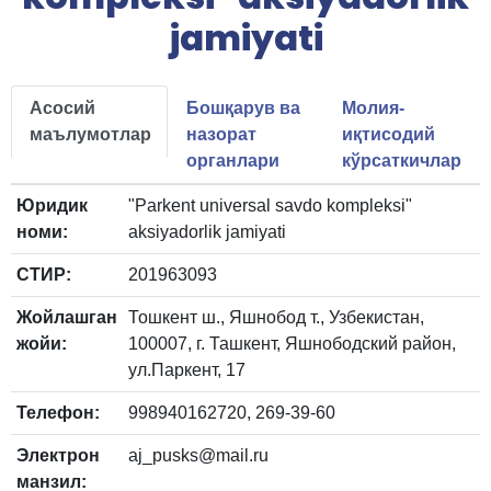
jamiyati
Асосий
Бошқарув ва
Молия-
маълумотлар
назорат
иқтисодий
органлари
кўрсаткичлар
Юридик
"Parkent universal savdo kompleksi"
номи:
aksiyadorlik jamiyati
СТИР:
201963093
Жойлашган
Тошкент ш., Яшнобод т., Узбекистан,
жойи:
100007, г. Ташкент, Яшнободский район,
ул.Паркент, 17
Телефон:
998940162720, 269-39-60
Электрон
aj_pusks@mail.ru
манзил: