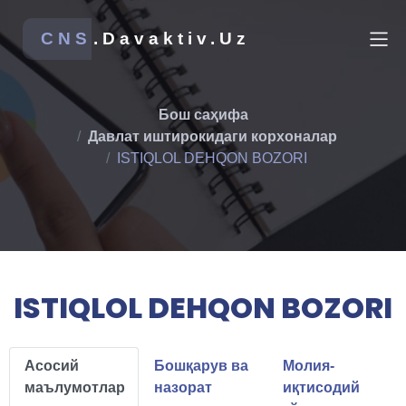
CNS
.Davaktiv.Uz
Бош саҳифа
Давлат иштирокидаги корхоналар
ISTIQLOL DEHQON BOZORI
ISTIQLOL DEHQON BOZORI
Асосий
Бошқарув ва
Молия-
маълумотлар
назорат
иқтисодий