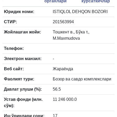
органлари
кўрсаткичлар
Юридик номи:
ISTIQLOL DEHQON BOZORI
СТИР:
201563994
Жойлашган жойи:
Тошкент в., Бўка т.,
M.Maxmudova
Телефон:
Электрон манзил:
-
Веб сайт:
Жараёнда
Фаолият тури:
Бозор ва савдо комплекслари
Давлат улуши (%):
56.5
Устав фонди (млн.
11 246 000.0
сўм):
Иш ўринлари сони:
17