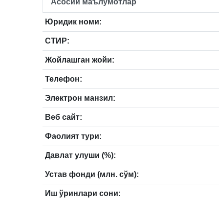
Асосий маълумотлар
Юридик номи:
СТИР:
Жойлашган жойи:
Телефон:
Электрон манзил:
Веб сайт:
Фаолият тури:
Давлат улуши (%):
Устав фонди (млн. сўм):
Иш ўринлари сони: