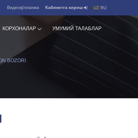
Видеоқўлланма
Кабинетга кириш
UZ
RU
КОРХОНАЛАР
УМУМИЙ ТАЛАБЛАР
ON BOZORI
I