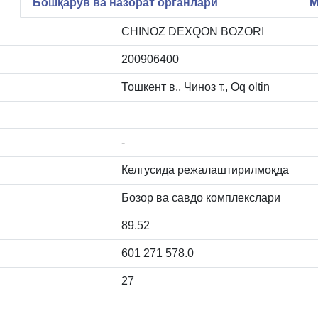
Бошқарув ва назорат органлари
М
CHINOZ DEXQON BOZORI
200906400
Тошкент в., Чиноз т., Oq oltin
-
Келгусида режалаштирилмоқда
Бозор ва савдо комплекслари
89.52
601 271 578.0
27