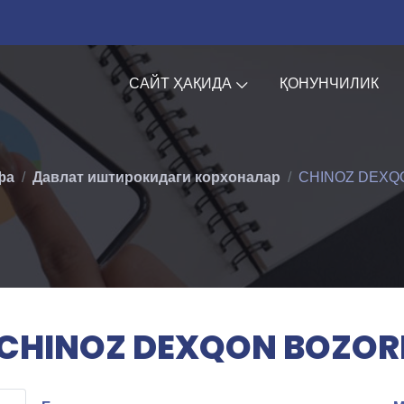
САЙТ ҲАҚИДА
ҚОНУНЧИЛИК
фа
Давлат иштирокидаги корхоналар
CHINOZ DEXQ
CHINOZ DEXQON BOZOR