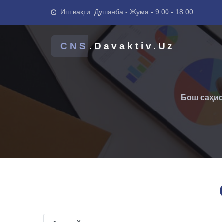
Иш вақти: Душанба - Жума - 9:00 - 18:00
CNS
.Davaktiv.Uz
Бош саҳи