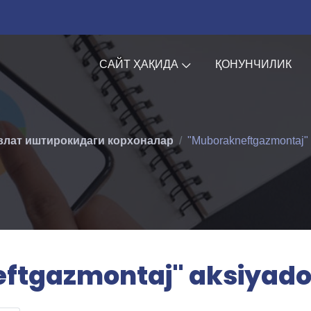
САЙТ ҲАҚИДА
ҚОНУНЧИЛИК
влат иштирокидаги корхоналар
"Muborakneftgazmontaj" a
tgazmontaj" aksiyador