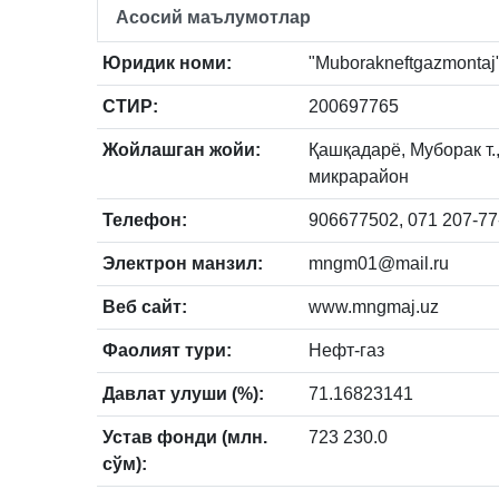
Асосий маълумотлар
Юридик номи:
"Muborakneftgazmontaj" 
СТИР:
200697765
Жойлашган жойи:
Қашқадарё, Муборак т., 
микрарайон
Телефон:
906677502, 071 207-77
Электрон манзил:
mngm01@mail.ru
Веб сайт:
www.mngmaj.uz
Фаолият тури:
Нефт-газ
Давлат улуши (%):
71.16823141
Устав фонди (млн.
723 230.0
сўм):