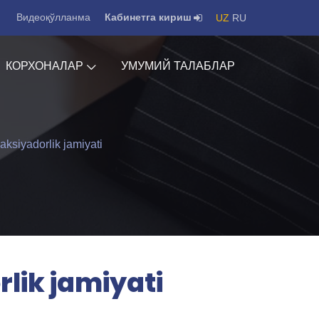
Видеоқўлланма
Кабинетга кириш
UZ
RU
КОРХОНАЛАР
УМУМИЙ ТАЛАБЛАР
ksiyadorlik jamiyati
lik jamiyati