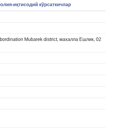
олия-иқтисодий кўрсаткичлар
bordination Mubarek district, махалла Ешлик, 02