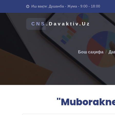
Иш вақти: Душанба - Жума - 9:00 - 18:00
CNS
.Davaktiv.Uz
Бош саҳифа
Да
"Muboraknef