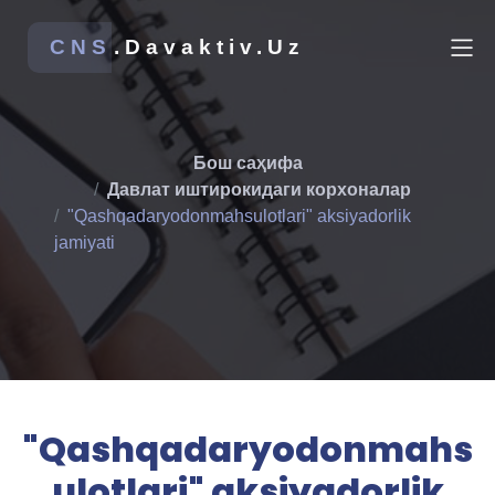
CNS
.Davaktiv.Uz
Бош саҳифа
Давлат иштирокидаги корхоналар
"Qashqadaryodonmahsulotlari" aksiyadorlik
jamiyati
"Qashqadaryodonmahs
ulotlari" aksiyadorlik