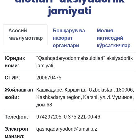
jamiyati
Асосий
Бошқарув ва
Молия-
маълумотлар
назорат
иқтисодий
органлари
кўрсаткичлар
Юридик
"Qashqadaryodonmahsulotlari" aksiyadorlik
номи:
jamiyati
СТИР:
200670475
Жойлашган
Қашқадарё, Қарши ш., Uzbekistan, 180006,
жойи:
Kashkadarya region, Karshi, ул.И.Муминов,
дом 68
Телефон:
974297205, 0 375 221-00-46
Электрон
qashqadaryodon@umail.uz
манзил: