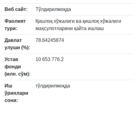
Веб сайт:
Тўлдирилмоқда
Фаолият
Қишлоқ хўжалиги ва қишлоқ хўжалиги
тури:
маҳсулотларини қайта ишлаш
Давлат
78.64245874
улуши (%):
Устав
10 653 776.2
фонди
(млн. сўм):
Иш
тўлдирилмоқда
ўринлари
сони: