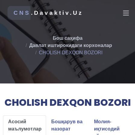
CNS
.Davaktiv.Uz
Бош саҳифа
Давлат иштирокидаги корхоналар
CHOLISH DEXQON BOZORI
CHOLISH DEXQON BOZORI
Асосий
Бошқарув ва
Молия-
маълумотлар
назорат
иқтисодий