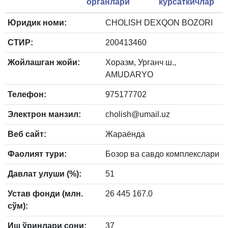
органлари
кўрсаткичлар
Юридик номи:
CHOLISH DEXQON BOZORI
СТИР:
200413460
Жойлашган жойи:
Хоразм, Урганч ш.,
AMUDARYO
Телефон:
975177702
Электрон манзил:
cholish@umail.uz
Веб сайт:
Жараёнда
Фаолият тури:
Бозор ва савдо комплекслари
Давлат улуши (%):
51
Устав фонди (млн.
26 445 167.0
сўм):
Иш ўринлари сони:
37