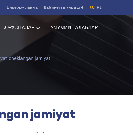
Видеоқўлланма
Кабинетга кириш
UZ
RU
КОРХОНАЛАР
УМУМИЙ ТАЛАБЛАР
ti cheklangan jamiyat
angan jamiyat