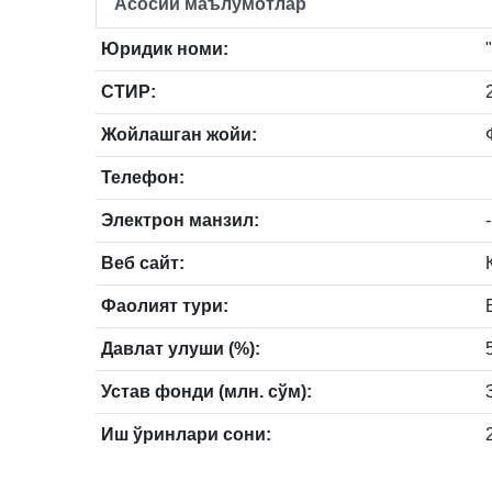
Асосий маълумотлар
Юридик номи:
СТИР:
Жойлашган жойи:
Телефон:
Электрон манзил:
-
Веб сайт:
Фаолият тури:
Давлат улуши (%):
Устав фонди (млн. сўм):
Иш ўринлари сони: