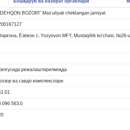
Бошқарув ва назорат органлари
М
"DEHQON BOZORI" Mas'uliyati cheklangan jamiyat
200167127
Фарғона, Ёзёвон т., Yozyovon MFY, Mustaqillik ko'chasi, №26-
Келгусида режалаштирилмоқда
Бозор ва савдо комплекслари
51.01
3 096 563.0
20