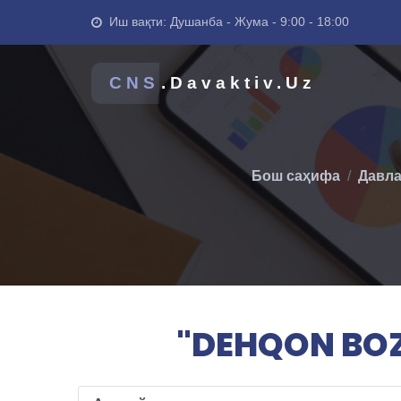
Иш вақти: Душанба - Жума - 9:00 - 18:00
CNS
.Davaktiv.Uz
Бош саҳифа
Давла
"DEHQON BOZO