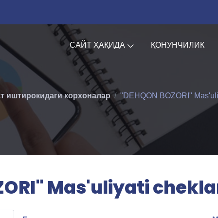
САЙТ ҲАҚИДА
ҚОНУНЧИЛИК
т иштирокидаги корхоналар
"DEHQON BOZORI" Mas'uliya
RI" Mas'uliyati chekl