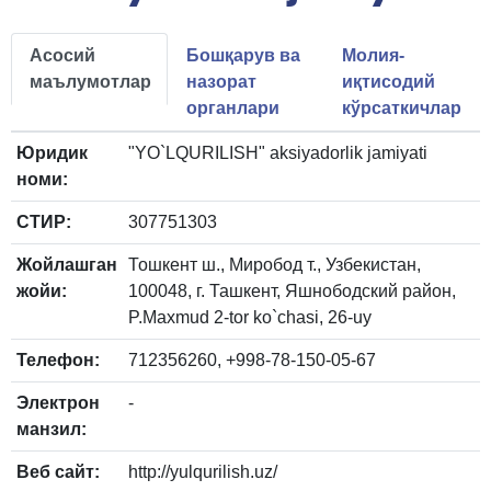
Асосий
Бошқарув ва
Молия-
маълумотлар
назорат
иқтисодий
органлари
кўрсаткичлар
Юридик
"YO`LQURILISH" aksiyadorlik jamiyati
номи:
СТИР:
307751303
Жойлашган
Тошкент ш., Миробод т., Узбекистан,
жойи:
100048, г. Ташкент, Яшнободский район,
P.Maxmud 2-tor ko`chasi, 26-uy
Телефон:
712356260, +998-78-150-05-67
Электрон
-
манзил:
Веб сайт:
http://yulqurilish.uz/