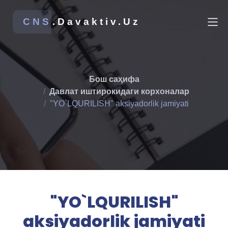
CNS
.Davaktiv.Uz
Бош саҳифа
Давлат иштирокидаги корхоналар
"YO`LQURILISH" aksiyadorlik jamiyati
"YO`LQURILISH"
aksiyadorlik jamiyati