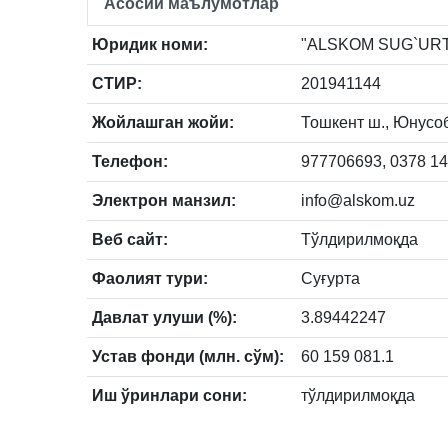
Асосий маълумотлар
Юридик номи:
"ALSKOM SUG`URTA 
СТИР:
201941144
Жойлашган жойи:
Тошкент ш., Юнусобо
Телефон:
977706693, 0378 14
Электрон манзил:
info@alskom.uz
Веб сайт:
Тўлдирилмоқда
Фаолият тури:
Суғурта
Давлат улуши (%):
3.89442247
Устав фонди (млн. сўм):
60 159 081.1
Иш ўринлари сони:
тўлдирилмоқда