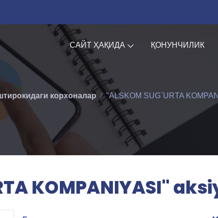
САЙТ ҲАҚИДА
ҚОНУНЧИЛИК
штирокидаги корхоналар
"ALSKOM SUG`URTA KOMPANIYAS
TA KOMPANIYASI" aksiya