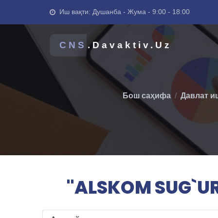
Иш вақти: Душанба - Жума - 9:00 - 18:00
CNS
.Davaktiv.Uz
Бош саҳифа
Давлат и
"ALSKOM SUG`UR