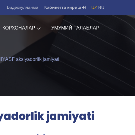
Видеоқўлланма
Кабинетга кириш
UZ
RU
КОРХОНАЛАР
УМУМИЙ ТАЛАБЛАР
I" aksiyadorlik jamiyati
dorlik jamiyati