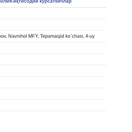
олия-иқтисодий кўрсаткичлар
он, Navnihol MFY, Tepamasjid ko`chasi, 4-uy