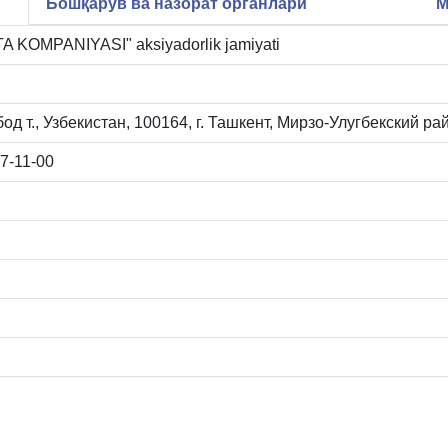
Бошқарув ва назорат органлари
М
KOMPANIYASI" aksiyadorlik jamiyati
д т., Узбекистан, 100164, г. Ташкент, Мирзо-Улугбекский рай
7-11-00