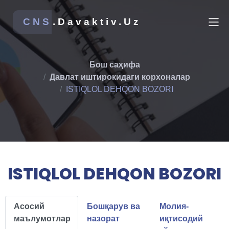
CNS
.Davaktiv.Uz
Бош саҳифа
Давлат иштирокидаги корхоналар
ISTIQLOL DEHQON BOZORI
ISTIQLOL DEHQON BOZORI
Асосий
Бошқарув ва
Молия-
маълумотлар
назорат
иқтисодий