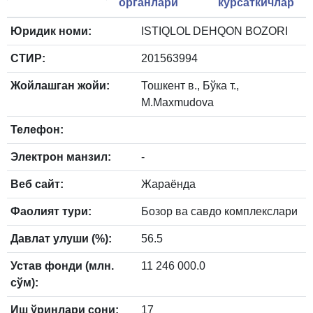
органлари
кўрсаткичлар
Юридик номи:
ISTIQLOL DEHQON BOZORI
СТИР:
201563994
Жойлашган жойи:
Тошкент в., Бўка т.,
M.Maxmudova
Телефон:
Электрон манзил:
-
Веб сайт:
Жараёнда
Фаолият тури:
Бозор ва савдо комплекслари
Давлат улуши (%):
56.5
Устав фонди (млн.
11 246 000.0
сўм):
Иш ўринлари сони:
17