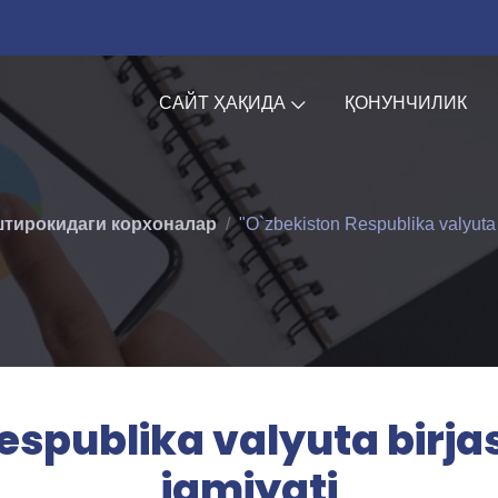
САЙТ ҲАҚИДА
ҚОНУНЧИЛИК
штирокидаги корхоналар
"O`zbekiston Respublika valyuta b
espublika valyuta birjas
jamiyati