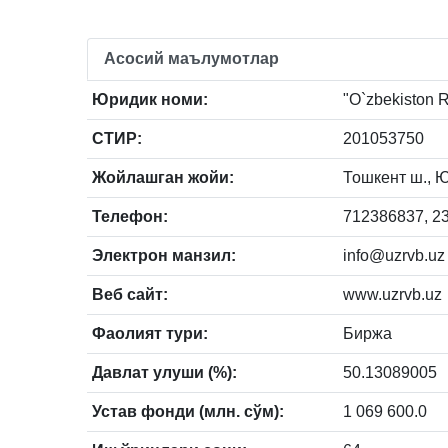
Асосий маълумотлар
Юридик номи:
"O`zbekiston Re
СТИР:
201053750
Жойлашган жойи:
Тошкент ш., Ю
Телефон:
712386837, 2
Электрон манзил:
info@uzrvb.uz
Веб сайт:
www.uzrvb.uz
Фаолият тури:
Биржа
Давлат улуши (%):
50.13089005
Устав фонди (млн. сўм):
1 069 600.0