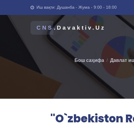
Иш вақти: Душанба - Жума - 9:00 - 18:00
CNS
.Davaktiv.Uz
Бош саҳифа
Давлат и
"O`zbekiston R