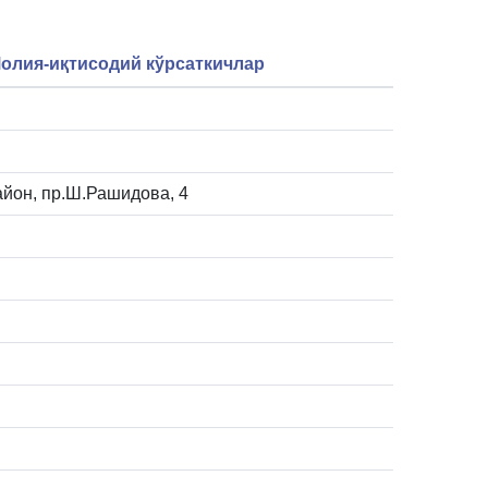
олия-иқтисодий кўрсаткичлар
район, пр.Ш.Рашидова, 4