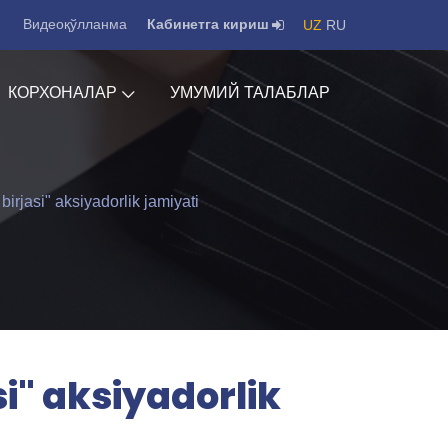
Видеоқўлланма
Кабинетга кириш
UZ
RU
КОРХОНАЛАР
УМУМИЙ ТАЛАБЛАР
irjasi" aksiyadorlik jamiyati
i" aksiyadorlik