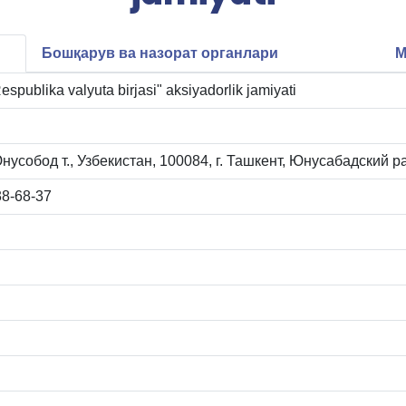
Бошқарув ва назорат органлари
М
spublika valyuta birjasi" aksiyadorlik jamiyati
нусобод т., Узбекистан, 100084, г. Ташкент, Юнусабадский 
38-68-37