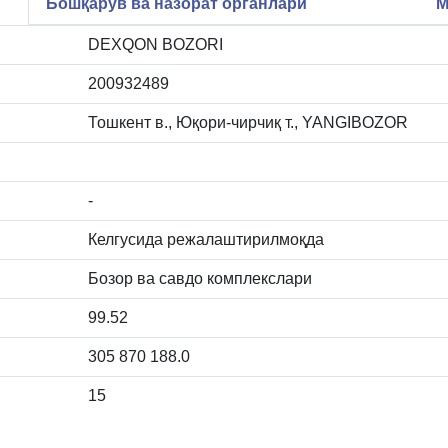
Бошқарув ва назорат органлари
М
DEXQON BOZORI
200932489
Тошкент в., Юқори-чирчиқ т., YANGIBOZOR
-
Келгусида режалаштирилмоқда
Бозор ва савдо комплекслари
99.52
305 870 188.0
15