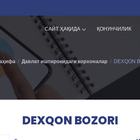
САЙТ ҲАҚИДА
ҚОНУНЧИЛИК
аҳифа
Давлат иштирокидаги корхоналар
DEXQON B
DEXQON BOZORI