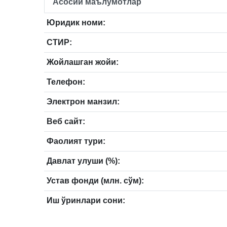
Асосий маълумотлар
Юридик номи:
СТИР:
Жойлашган жойи:
Телефон:
Электрон манзил:
Веб сайт:
Фаолият тури:
Давлат улуши (%):
Устав фонди (млн. сўм):
Иш ўринлари сони: