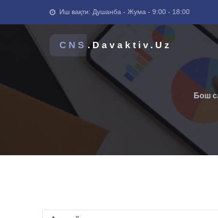
Иш вақти: Душанба - Жума - 9:00 - 18:00
CNS
.Davaktiv.Uz
Бош с