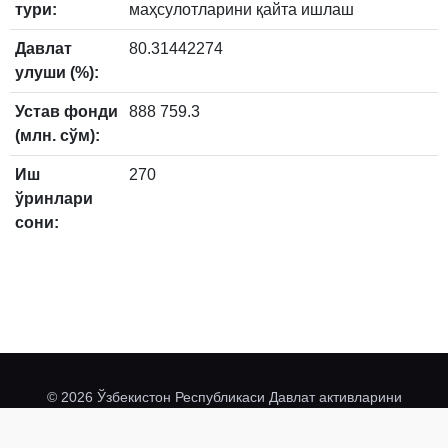
тури:
маҳсулотларини қайта ишлаш
Давлат
80.31442274
улуши (%):
Устав фонди
888 759.3
(млн. сўм):
Иш
270
ўринлари
сони:
© 2026 Ўзбекистон Республикаси Давлат активларини
davaktiv.uz
@davaktivuz
бошқариш агентлиги
.