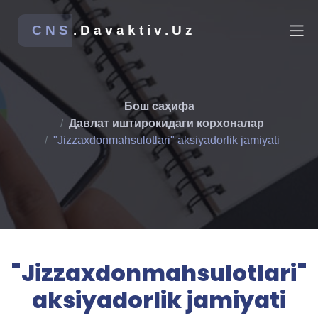
CNS
.Davaktiv.Uz
Бош саҳифа
Давлат иштирокидаги корхоналар
"Jizzaxdonmahsulotlari" aksiyadorlik jamiyati
"Jizzaxdonmahsulotlari"
aksiyadorlik jamiyati