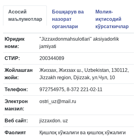
Асосий
Бошқарув ва
Молия-
маълумотлар
назорат
иқтисодий
органлари
кўрсаткичлар
Юридик
"Jizzaxdonmahsulotlari" aksiyadorlik
номи:
jamiyati
СТИР:
200344089
Жойлашган
Жиззах, Жиззах ш., Uzbekistan, 130112,
жойи:
Jizzakh region, Djizzak, ул.Чул, 10
Телефон:
972754975, 8-372 221-02-11
Электрон
ostri_uz@mail.ru
манзил:
Веб сайт:
jizzaxdon. uz
Фаолият
Қишлоқ хўжалиги ва қишлоқ хўжалиги