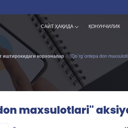
САЙТ ҲАҚИДА
ҚОНУНЧИЛИК
т иштирокидаги корхоналар
"Qo`rg`ontepa don maxsulotla
on maxsulotlari" aksiy