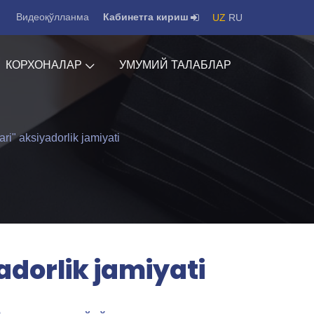
Видеоқўлланма
Кабинетга кириш
UZ
RU
КОРХОНАЛАР
УМУМИЙ ТАЛАБЛАР
ri" aksiyadorlik jamiyati
adorlik jamiyati