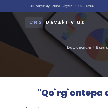
Иш вақти: Душанба - Жума - 9:00 - 18:00
CNS
.Davaktiv.Uz
Бош саҳифа
Давла
"Qo`rg`ontepa d