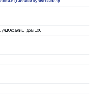
олия-иқтисодий кўрсаткичлар
pa, ул.Юксалиш, дом 100