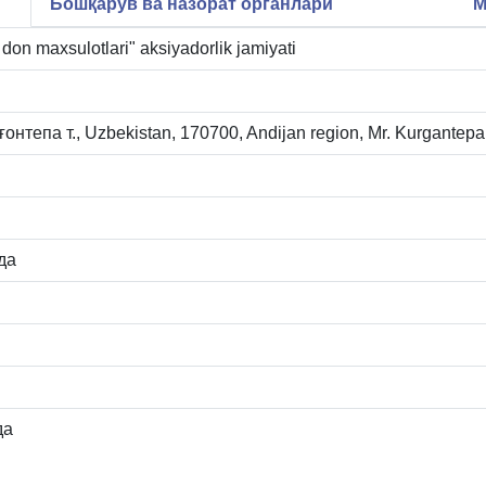
Бошқарув ва назорат органлари
М
don maxsulotlari" aksiyadorlik jamiyati
онтепа т., Uzbekistan, 170700, Andijan region, Mr. Kurgante
да
да