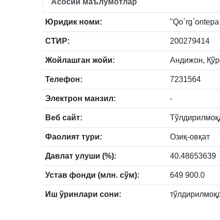
Асосий маълумотлар
Юридик номи:
"Qo`rg`ontepa 
СТИР:
200279414
Жойлашган жойи:
Андижон, Қўрғ
Телефон:
7231564
Электрон манзил:
-
Веб сайт:
Тўлдирилмоқ
Фаолият тури:
Озиқ-овқат
Давлат улуши (%):
40.48653639
Устав фонди (млн. сўм):
649 900.0
Иш ўринлари сони:
тўлдирилмоқ