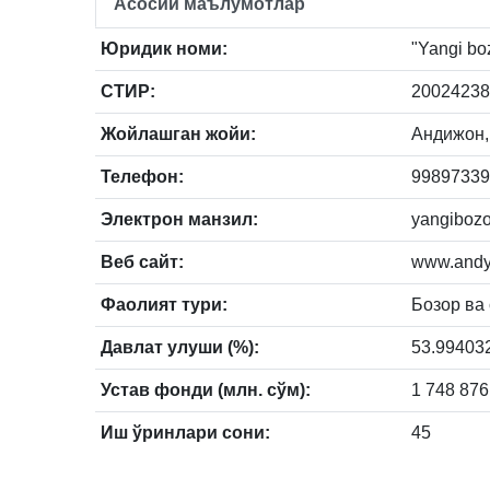
Асосий маълумотлар
Юридик номи:
"Yangi boz
СТИР:
20024238
Жойлашган жойи:
Андижон, 
Телефон:
99897339
Электрон манзил:
yangiboz
Веб сайт:
www.andy
Фаолият тури:
Бозор ва
Давлат улуши (%):
53.99403
Устав фонди (млн. сўм):
1 748 876
Иш ўринлари сони:
45