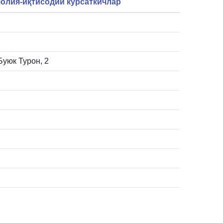
олия-иқтисодий кўрсаткичлар
.Буюк Турон, 2