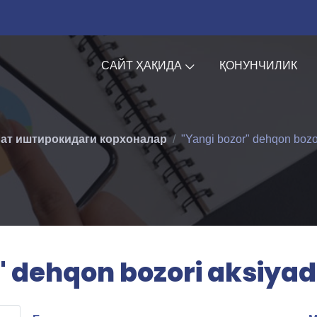
САЙТ ҲАҚИДА
ҚОНУНЧИЛИК
ат иштирокидаги корхоналар
"Yangi bozor" dehqon bozor
" dehqon bozori aksiyado