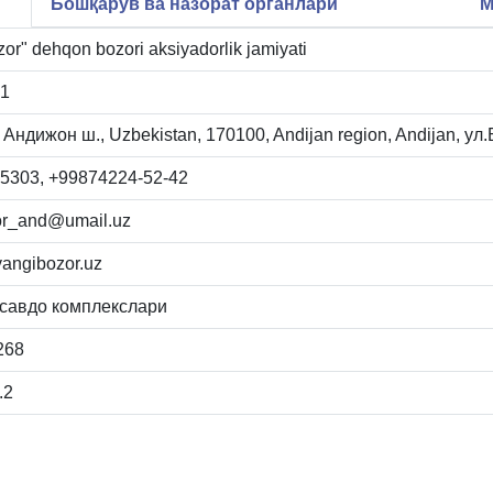
Бошқарув ва назорат органлари
М
or" dehqon bozori aksiyadorlik jamiyati
1
Андижон ш., Uzbekistan, 170100, Andijan region, Andijan, ул
5303, +99874224-52-42
or_and@umail.uz
angibozor.uz
 савдо комплекслари
268
.2