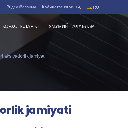
Видеоқўлланма
Кабинетга кириш
UZ
RU
КОРХОНАЛАР
УМУМИЙ ТАЛАБЛАР
i aksiyadorlik jamiyati
rlik jamiyati