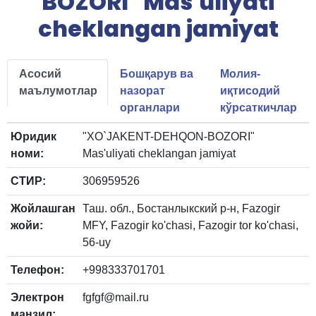
BOZORI" Mas'uliyati
cheklangan jamiyat
Асосий
Бошқарув ва
Молия-
маълумотлар
назорат
иқтисодий
органлари
кўрсаткичлар
Юридик
"XO`JAKENT-DEHQON-BOZORI"
номи:
Mas'uliyati cheklangan jamiyat
СТИР:
306959526
Жойлашган
Таш. обл., Бостанлыкский р-н, Fazogir
жойи:
MFY, Fazogir ko'chasi, Fazogir tor ko'chasi,
56-uy
Телефон:
+998333701701
Электрон
fgfgf@mail.ru
манзил: