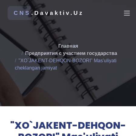
CNS
.Davaktiv.Uz
Главная
Предприятия с участием государства
"XO`JAKENT-DEHQON-BOZORI" Mas'uliyati
cheklangan jamiyat
"XO`JAKENT-DEHQON-