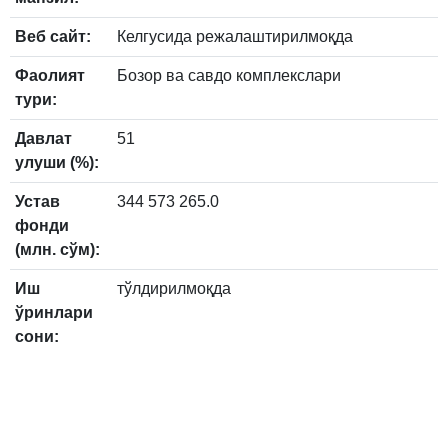
Веб сайт:
Келгусида режалаштирилмоқда
Фаолият
Бозор ва савдо комплекслари
тури:
Давлат
51
улуши (%):
Устав
344 573 265.0
фонди
(млн. сўм):
Иш
тўлдирилмоқда
ўринлари
сони: