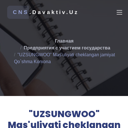
CNS
.Davaktiv.Uz
Главная
Предприятия с участием государства
"UZSUNGWOO" Mas'uliyati cheklangan jamiyat
Qo`shma Korxona
"UZSUNGWOO"
Mas'uliyati cheklangan