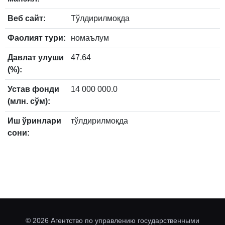
Веб сайт:
Тўлдирилмоқда
Фаолият тури:
номаълум
Давлат улуши
47.64
(%):
Устав фонди
14 000 000.0
(млн. сўм):
Иш ўринлари
тўлдирилмоқда
сони:
© 2026 Агентство по управлению государственными