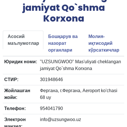
jamiyat Qo`shma
Korxona
Асосий
Бошқарув ва
Молия-
маълумотлар
назорат
иқтисодий
органлари
кўрсаткичлар
Юридик номи:
"UZSUNGWOO" Mas'uliyati cheklangan
jamiyat Qo`shma Korxona
СТИР:
301948646
Жойлашган
Фергана, г.Фергана, Aeroport ko'chasi
жойи:
68 uy
Телефон:
954041790
Электрон
info@uzsungwoo.uz
манзил: