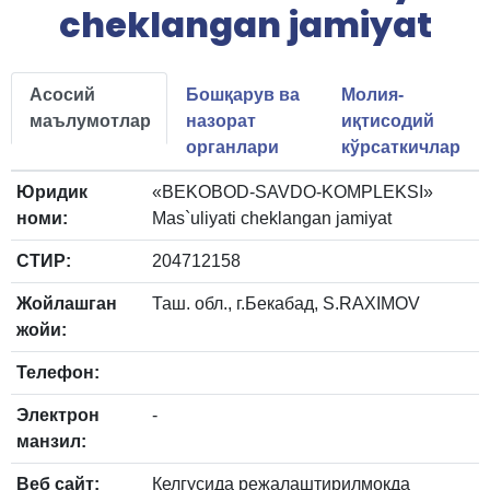
cheklangan jamiyat
Асосий
Бошқарув ва
Молия-
маълумотлар
назорат
иқтисодий
органлари
кўрсаткичлар
Юридик
«BEKOBOD-SAVDO-KOMPLEKSI»
номи:
Mas`uliyati cheklangan jamiyat
СТИР:
204712158
Жойлашган
Таш. обл., г.Бекабад, S.RAXIMOV
жойи:
Телефон:
Электрон
-
манзил:
Веб сайт:
Келгусида режалаштирилмоқда