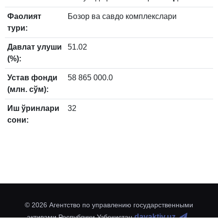
Фаолият
Бозор ва савдо комплекслари
тури:
Давлат улуши
51.02
(%):
Устав фонди
58 865 000.0
(млн. сўм):
Иш ўринлари
32
сони:
© 2026 Агентство по управлению государственными
davaktiv.uz
активами Республики Узбекистан
.