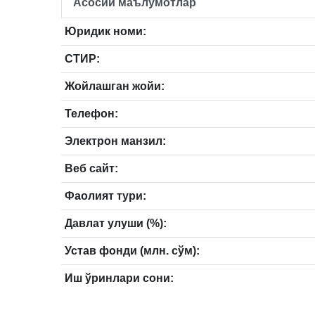
Асосий маълумотлар
Юридик номи:
СТИР:
Жойлашган жойи:
Телефон:
Электрон манзил:
Веб сайт:
Фаолият тури:
Давлат улуши (%):
Устав фонди (млн. сўм):
Иш ўринлари сони: