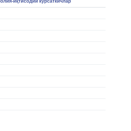
олия-иқтисодий кўрсаткичлар