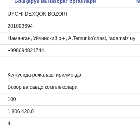
Бошқарув ва назорат органлари
М
UYCHI DEXQON BOZORI
201093694
Наманган, Уйчинский р-н, A.Temur ko'chasi, raqamsiz uy
+998694821744
-
Келгусида режалаштирилмоқда
Бозор ва савдо комплекслари
100
1 806 420.0
4