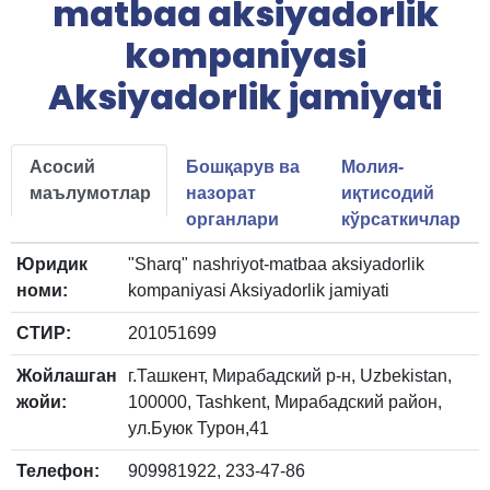
matbaa aksiyadorlik
kompaniyasi
Aksiyadorlik jamiyati
Асосий
Бошқарув ва
Молия-
маълумотлар
назорат
иқтисодий
органлари
кўрсаткичлар
Юридик
"Sharq" nashriyot-matbaa aksiyadorlik
номи:
kompaniyasi Aksiyadorlik jamiyati
СТИР:
201051699
Жойлашган
г.Ташкент, Мирабадский р-н, Uzbekistan,
жойи:
100000, Tashkent, Мирабадский район,
ул.Буюк Турон,41
Телефон:
909981922, 233-47-86