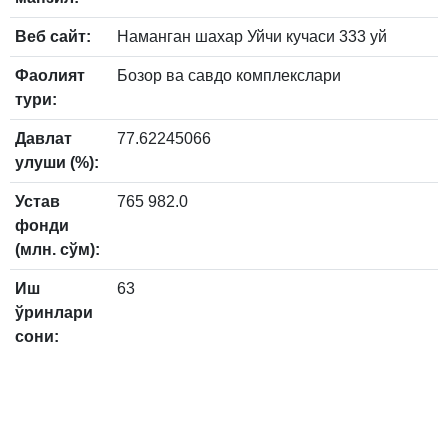
Веб сайт:
Наманган шахар Уйчи кучаси 333 уй
Фаолият
Бозор ва савдо комплекслари
тури:
Давлат
77.62245066
улуши (%):
Устав
765 982.0
фонди
(млн. сўм):
Иш
63
ўринлари
сони: