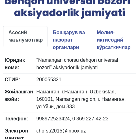
dehqon universal bozori"
aksiyadorlik jamiyati
Асосий
Бошқарув ва
Молия-
маълумотлар
назорат
иқтисодий
органлари
кўрсаткичлар
Юридик
"Namangan chorsu dehqon universal
номи:
bozori" aksiyadorlik jamiyati
СТИР:
200055321
Жойлашган
Наманган, г.Наманган, Uzbekistan,
жойи:
160101, Namangan region, г. Наманган,
ул.Уйчи, дом 333
Телефон:
998972523424, 0 369 227-42-23
Электрон
chorsu2015@inbox.uz
манзил: