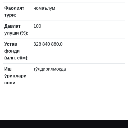
Фаолият
номаълум
тури:
Давлат
100
улуши (%):
Устав
328 840 880.0
фонди
(млн. сўм):
Иш
тўлдирилмоқда
ўринлари
сони: