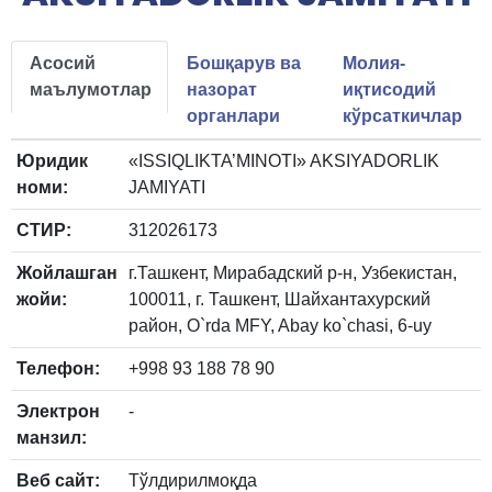
Асосий
Бошқарув ва
Молия-
маълумотлар
назорат
иқтисодий
органлари
кўрсаткичлар
Юридик
«ISSIQLIKTA’MINOTI» AKSIYADORLIK
номи:
JAMIYATI
СТИР:
312026173
Жойлашган
г.Ташкент, Мирабадский р-н, Узбекистан,
жойи:
100011, г. Ташкент, Шайхантахурский
район, O`rda MFY, Abay ko`chasi, 6-uy
Телефон:
+998 93 188 78 90
Электрон
-
манзил:
Веб сайт:
Тўлдирилмоқда