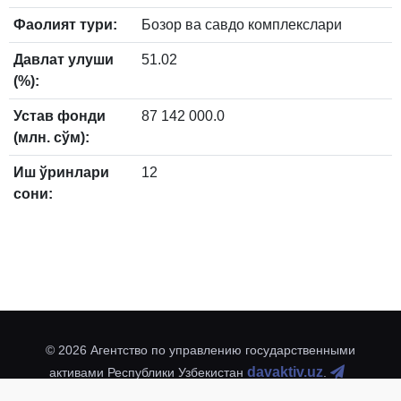
Фаолият тури:
Бозор ва савдо комплекслари
Давлат улуши
51.02
(%):
Устав фонди
87 142 000.0
(млн. сўм):
Иш ўринлари
12
сони:
© 2026 Агентство по управлению государственными
davaktiv.uz
активами Республики Узбекистан
.
@davaktivuz