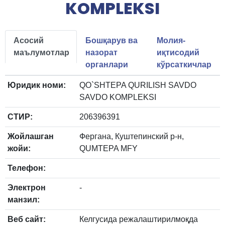
KOMPLEKSI
Асосий
Бошқарув ва
Молия-
маълумотлар
назорат
иқтисодий
органлари
кўрсаткичлар
Юридик номи:
QO`SHTEPA QURILISH SAVDO
SAVDO KOMPLEKSI
СТИР:
206396391
Жойлашган
Фергана, Куштепинский р-н,
жойи:
QUMTEPA MFY
Телефон:
Электрон
-
манзил:
Веб сайт:
Келгусида режалаштирилмоқда