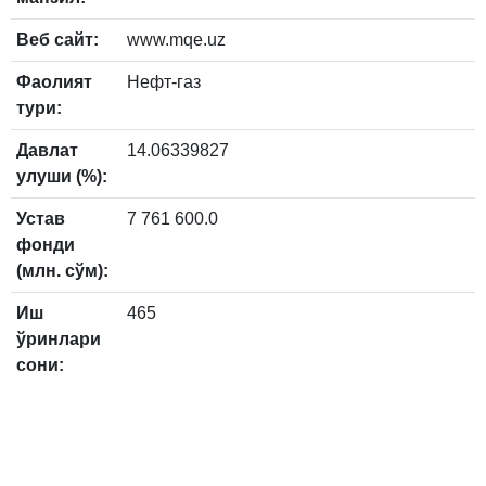
Веб сайт:
www.mqe.uz
Фаолият
Нефт-газ
тури:
Давлат
14.06339827
улуши (%):
Устав
7 761 600.0
фонди
(млн. сўм):
Иш
465
ўринлари
сони: