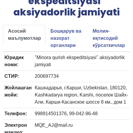
ekspeditsiyasi"
aksiyadorlik jamiyati
Асосий
Бошқарув ва
Молия-
маълумотлар
назорат
иқтисодий
органлари
кўрсаткичлар
Юридик
"Minora qurish ekspeditsiyasi" aksiyadorlik
номи:
jamiyati
СТИР:
200697734
Жойлашган
Кашкадарья, г.Карши, Uzbekistan, 180120,
жойи:
Kashkadarya region, Karshi, поселок Шайх-
Али, Карши-Касанское шоссе 8 км., дом 1
Телефон:
998914501376, 99-042-96-48
Электрон
MQE_AJ@mail.ru
манзил: