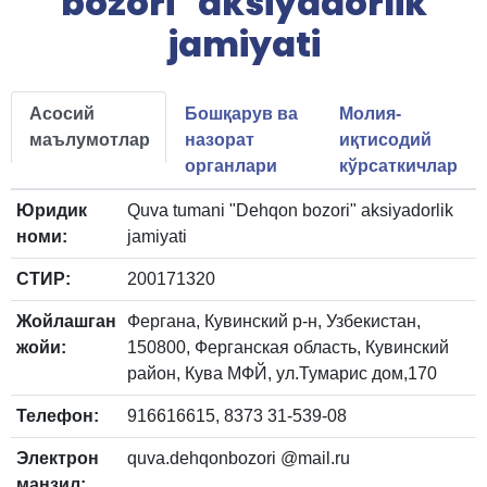
bozori" aksiyadorlik
jamiyati
Асосий
Бошқарув ва
Молия-
маълумотлар
назорат
иқтисодий
органлари
кўрсаткичлар
Юридик
Quva tumani "Dehqon bozori" aksiyadorlik
номи:
jamiyati
СТИР:
200171320
Жойлашган
Фергана, Кувинский р-н, Узбекистан,
жойи:
150800, Ферганская область, Кувинский
район, Кува МФЙ, ул.Тумарис дом,170
Телефон:
916616615, 8373 31-539-08
Электрон
quva.dehqonbozori @mail.ru
манзил: