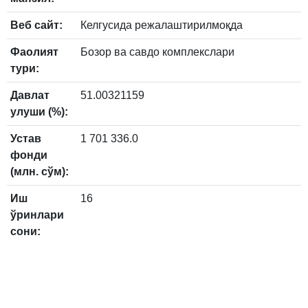
Веб сайт:
Келгусида режалаштирилмоқда
Фаолият
Бозор ва савдо комплекслари
тури:
Давлат
51.00321159
улуши (%):
Устав
1 701 336.0
фонди
(млн. сўм):
Иш
16
ўринлари
сони: