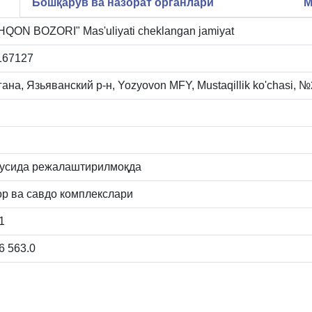
Бошқарув ва назорат органлари
М
QON BOZORI" Mas'uliyati cheklangan jamiyat
167127
ана, Язьяванский р-н, Yozyovon MFY, Mustaqillik ko'chasi, №
гусида режалаштирилмоқда
ор ва савдо комплекслари
1
6 563.0