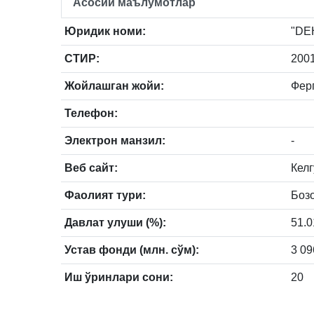
Асосий маълумотлар
Юридик номи:
"DEH
СТИР:
200
Жойлашган жойи:
Ферг
Телефон:
Электрон манзил:
-
Веб сайт:
Кел
Фаолият тури:
Боз
Давлат улуши (%):
51.0
Устав фонди (млн. сўм):
3 09
Иш ўринлари сони:
20