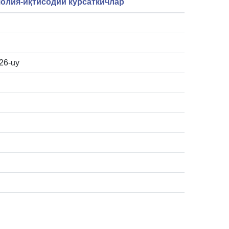
олия-иқтисодий кўрсаткичлар
26-uy