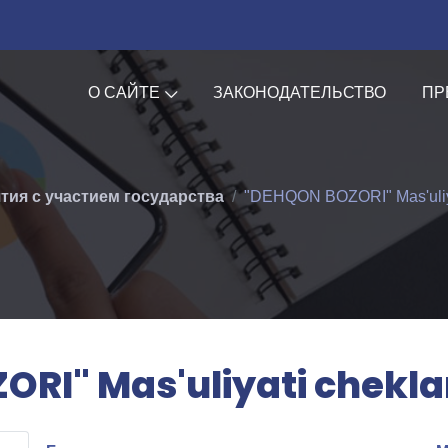
О САЙТЕ
ЗАКОНОДАТЕЛЬСТВО
ПР
тия с участием государства
"DEHQON BOZORI" Mas'uliya
RI" Mas'uliyati chekl