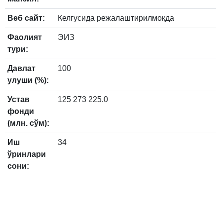
Веб сайт:
Келгусида режалаштирилмоқда
Фаолият
ЭИЗ
тури:
Давлат
100
улуши (%):
Устав
125 273 225.0
фонди
(млн. сўм):
Иш
34
ўринлари
сони: