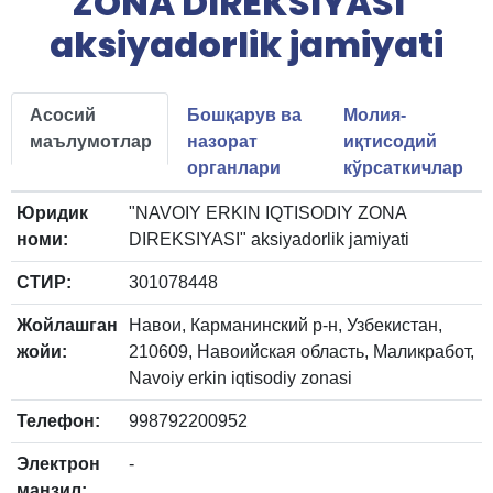
ZONA DIREKSIYASI"
aksiyadorlik jamiyati
Асосий
Бошқарув ва
Молия-
маълумотлар
назорат
иқтисодий
органлари
кўрсаткичлар
Юридик
"NAVOIY ERKIN IQTISODIY ZONA
номи:
DIREKSIYASI" aksiyadorlik jamiyati
СТИР:
301078448
Жойлашган
Навои, Карманинский р-н, Узбекистан,
жойи:
210609, Навоийская область, Маликработ,
Navoiy erkin iqtisodiy zonasi
Телефон:
998792200952
Электрон
-
манзил: