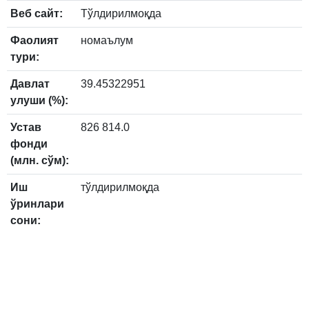
Веб сайт:
Тўлдирилмоқда
Фаолият
номаълум
тури:
Давлат
39.45322951
улуши (%):
Устав
826 814.0
фонди
(млн. сўм):
Иш
тўлдирилмоқда
ўринлари
сони: