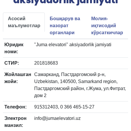
Асосий
Бошқарув ва
Молия-
маълумотлар
назорат
иқтисодий
органлари
кўрсаткичлар
Юридик
"Juma elevatori" aksiyadorlik jamiyati
номи:
СТИР:
201818683
Жойлашган
Самарканд, Пастдаргомский р-н,
жойи:
Uzbekistan, 140500, Samarkand region,
Пастдаргомский район, г.Жума, ул.Фитрат,
дом 2
Телефон:
915312403, 0 366 465-15-27
Электрон
info@jumaelevatori.uz
манзил: