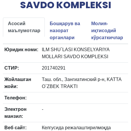
SAVDO KOMPLEKSI
Асосий
Бошқарув ва
Молия-
маълумотлар
назорат
иқтисодий
органлари
кўрсаткичлар
Юридик номи:
ILM SHU`LASI KONSELYARIYA
MOLLARI SAVDO KOMPLEKSI
СТИР:
201740291
Жойлашган
Таш. обл., Зангиатинский р-н, KATTA
жойи:
O`ZBEK TRAKTI
Телефон:
Электрон
-
манзил:
Веб сайт:
Келгусида режалаштирилмоқда