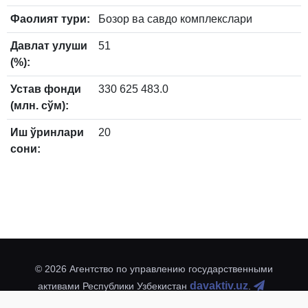
Фаолият тури:
Бозор ва савдо комплекслари
Давлат улуши
51
(%):
Устав фонди
330 625 483.0
(млн. сўм):
Иш ўринлари
20
сони:
© 2026 Агентство по управлению государственными
davaktiv.uz
активами Республики Узбекистан
.
@davaktivuz