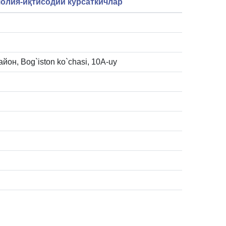
олия-иқтисодий кўрсаткичлар
йон, Bog`iston ko`chasi, 10А-uy