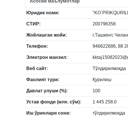
Асосий маълумотлар
Юридик номи:
"KO`PRIKQURILISH
СТИР:
200796358
Жойлашган жойи:
г.Ташкент, Чилан
Телефон:
946622686, 88 2
Электрон манзил:
kktaj15082023@
Веб сайт:
Тўлдирилмоқда
Фаолият тури:
Қурилиш
Давлат улуши (%):
100
Устав фонди (млн. сўм):
1 445 258.0
Иш ўринлари сони:
тўлдирилмоқда