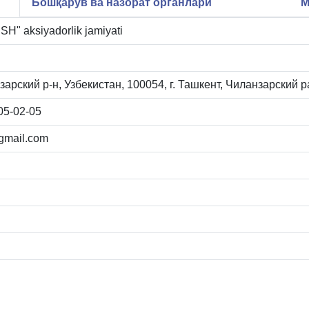
Бошқарув ва назорат органлари
М
" aksiyadorlik jamiyati
зарский р-н, Узбекистан, 100054, г. Ташкент, Чиланзарский ра
05-02-05
gmail.com