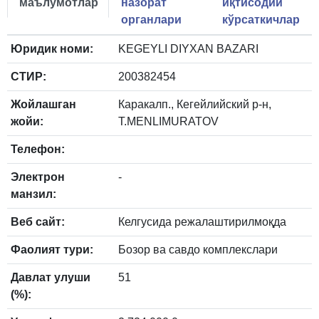
маълумотлар
назорат
иқтисодий
органлари
кўрсаткичлар
Юридик номи:
KEGEYLI DIYXAN BAZARI
СТИР:
200382454
Жойлашган
Каракалп., Кегейлийский р-н,
жойи:
T.MENLIMURATOV
Телефон:
Электрон
-
манзил:
Веб сайт:
Келгусида режалаштирилмоқда
Фаолият тури:
Бозор ва савдо комплекслари
Давлат улуши
51
(%):