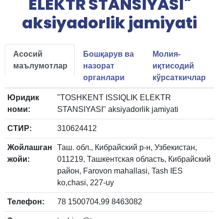
ELEKTR STANSIYASI"
aksiyadorlik jamiyati
Асосий
Бошқарув ва
Молия-
маълумотлар
назорат
иқтисодий
органлари
кўрсаткичлар
Юридик
"TOSHKENT ISSIQLIK ELEKTR
номи:
STANSIYASI" aksiyadorlik jamiyati
СТИР:
310624412
Жойлашган
Таш. обл., Кибрайский р-н, Узбекистан,
жойи:
011219, Ташкентская область, Кибрайский
район, Farovon mahallasi, Tash IES
ko,chasi, 227-uy
Телефон:
78 1500704,99 8463082