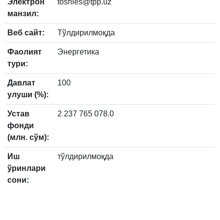
Электрон
toshies@tpp.uz
манзил:
Веб сайт:
Тўлдирилмоқда
Фаолият
Энергетика
тури:
Давлат
100
улуши (%):
Устав
2 237 765 078.0
фонди
(млн. сўм):
Иш
тўлдирилмоқда
ўринлари
сони: