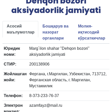
"Dehqon bozori"
aksiyadorlik jamiyati
Асосий
Бошқарув ва
Молия-
маълумотлар
назорат
иқтисодий
органлари
кўрсаткичлар
Юридик
Marg`ilon shahar "Dehqon bozori"
номи:
aksiyadorlik jamiyati
СТИР:
200138906
Жойлашган
Фергана, г.Маргилан, Узбекистан, 713712,
жойи:
Ферганская область, г. Маргилан,
Мустаккилик
Телефон:
8-373-233-76-37
Электрон
azamfayz@mail.ru
манзил: