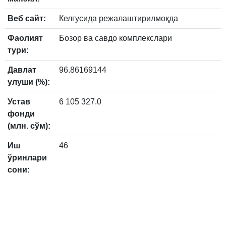
Веб сайт:
Келгусида режалаштирилмоқда
Фаолият
Бозор ва савдо комплекслари
тури:
Давлат
96.86169144
улуши (%):
Устав
6 105 327.0
фонди
(млн. сўм):
Иш
46
ўринлари
сони: