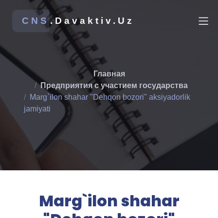
CNS
.Davaktiv.Uz
Главная
Предприятия с участием государства
Marg`ilon shahar "Dehqon bozori" aksiyadorlik
jamiyati
Marg`ilon shahar