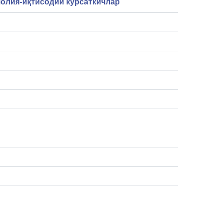
олия-иқтисодий кўрсаткичлар