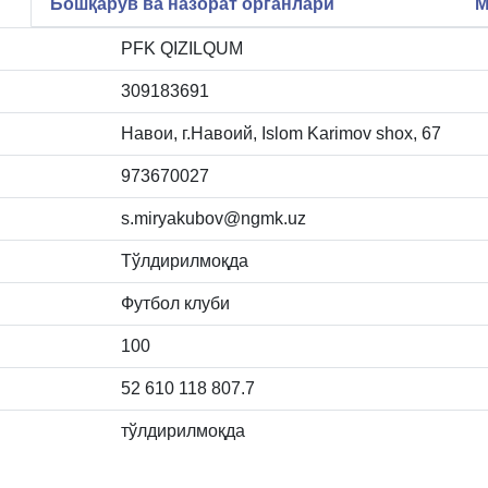
Бошқарув ва назорат органлари
М
PFK QIZILQUM
309183691
Навои, г.Навоий, Islom Karimov shox, 67
973670027
s.miryakubov@ngmk.uz
Тўлдирилмоқда
Футбол клуби
100
52 610 118 807.7
тўлдирилмоқда