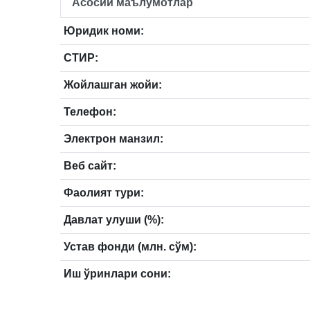
Асосий маълумотлар
Юридик номи:
СТИР:
Жойлашган жойи:
Телефон:
Электрон манзил:
Веб сайт:
Фаолият тури:
Давлат улуши (%):
Устав фонди (млн. сўм):
Иш ўринлари сони: