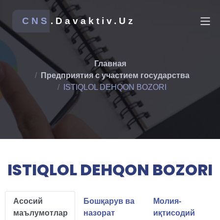
CNS
.Davaktiv.Uz
Главная
Предприятия с участием государства
ISTIQLOL DEHQON BOZORI
ISTIQLOL DEHQON BOZORI
Асосий
Бошқарув ва
Молия-
маълумотлар
назорат
иқтисодий