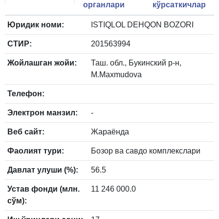
органлари
кўрсаткичлар
Юридик номи:
ISTIQLOL DEHQON BOZORI
СТИР:
201563994
Жойлашган жойи:
Таш. обл., Букинский р-н,
M.Maxmudova
Телефон:
Электрон манзил:
-
Веб сайт:
Жараёнда
Фаолият тури:
Бозор ва савдо комплекслари
Давлат улуши (%):
56.5
Устав фонди (млн.
11 246 000.0
сўм):