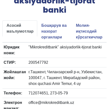
aksiyadorlik-tijorat
banki
Асосий
Бошқарув ва
Молия-
маълумотлар
назорат
иқтисодий
органлари
кўрсаткичлар
Юридик
"Mikrokreditbank" aksiyadorlik-tijorat banki
номи:
СТИР:
200547792
Жойлашган
г.Ташкент, Чиланзарский р-н, Узбекистан,
жойи:
100047, г. Ташкент, Мирабадский район,
shox quchasi Amir Temur, 4 uy
Телефон:
712074651, 273-05-79
Электрон
office@mikrokreditbank.uz
манзил: