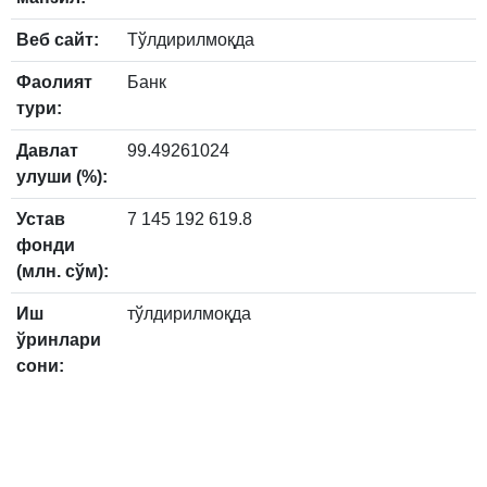
Веб сайт:
Тўлдирилмоқда
Фаолият
Банк
тури:
Давлат
99.49261024
улуши (%):
Устав
7 145 192 619.8
фонди
(млн. сўм):
Иш
тўлдирилмоқда
ўринлари
сони: