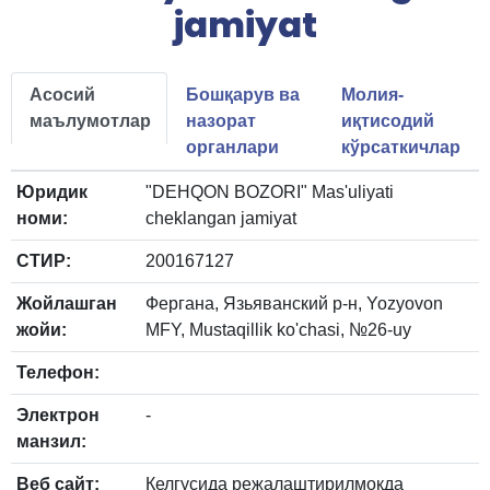
jamiyat
Асосий
Бошқарув ва
Молия-
маълумотлар
назорат
иқтисодий
органлари
кўрсаткичлар
Юридик
"DEHQON BOZORI" Mas'uliyati
номи:
cheklangan jamiyat
СТИР:
200167127
Жойлашган
Фергана, Язьяванский р-н, Yozyovon
жойи:
MFY, Mustaqillik ko'chasi, №26-uy
Телефон:
Электрон
-
манзил:
Веб сайт:
Келгусида режалаштирилмоқда